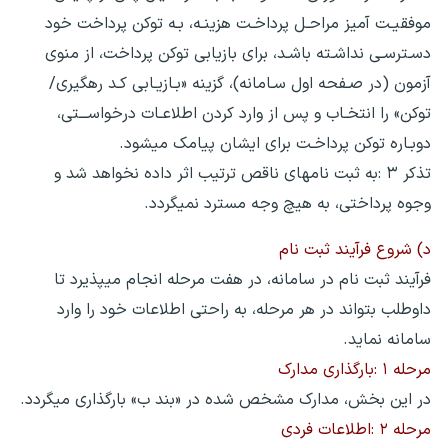
موفقیـت آمیز مراحـل پرداخـت هزینـه، بـه توکن پرداخت خود
دسـترسـی نداشـته باشـد، برای بازیابی توکن پرداخت، از منوی
آزمون (در صـفحه اول سـامانه)، گزینه «بـازیـابی کـد رهگیری/
توکن» را انتخـاب و پس از وارد کردن اطلاعـات درخواســـتی،
دوبـاره توکن پرداخـت برای ایشان پیامک میشود.
تذکر ۳ :به ثبت نامهای ناقص ترتیب اثر داده نخواهد شد و
وجوه پرداختی، به هیچ وجه مسترد نمیگردد.
د) شروع فرآیند ثبت نام
فرآیند ثبت نام در سامانه، در هفت مرحله انجام میپذیرد تا
داوطلب بتواند در هر مرحله، به راحتی اطلاعات خود را وارد
سامانه نماید.
مرحله ۱ :بارگذاری مدارک
در این بخش، مدارک مشخص شده در «بند ب» بارگذاری میگردد.
مرحله ۲ :اطلاعات فردی