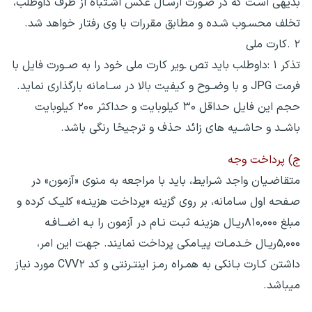
بدیهی اسـت که در صـورت ارسـال عکس اشـتباه از طرف داوطلب،
تخلف محسـوب شـده و مطابق مقررات با وی رفتار خواهد شد.
۲ .کارت ملی
تذکر ۱ :داوطلب باید تص ـویر کارت ملی خود را به صــورت فایل با
فرمت JPG و با وضــوح و کیفیت بالا در ســامانه بارگذاری نماید.
حجم این فایل حداقل ۳۰ کیلوبایت و حداکثر ۲۰۰ کیلوبایت
باشــد و حاشــیه های زائد حذف و ترجیحًا رنگی باشد.
ج) پرداخت وجه
متقاضـیان واجد شـرایط، باید با مراجعه به منوی «آزمون» در
صـفحه اول سـامانه، بر روی گزینه «پرداخت هزینـه» کلیـک کرده و
مبلغ ۸۱۰,۰۰۰ریـال هزینـه ثبـت نـام در آزمون را بـه اضـــافـه
۵,۰۰۰ریـال خـدمـات پیـامکی پرداخت نمایند. جهت این امر،
داشتن کـارت بـانکی به همـراه رمـز اینتـرنتی و کد CVV۲ مورد نیاز
میباشد.