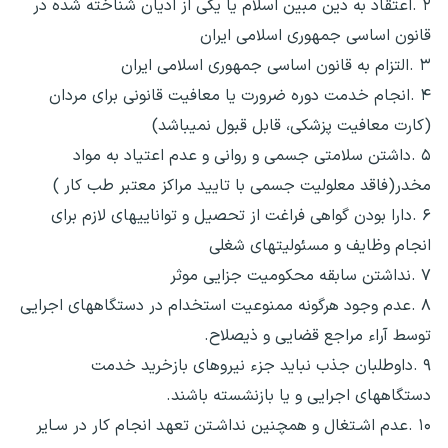
۲ .اعتقاد به دین مبین اسلام یا یکی از ادیان شناخته شده در
قانون اساسی جمهوری اسلامی ایران
۳ .التزام به قانون اساسی جمهوری اسلامی ایران
۴ .انجام خدمت دوره ضرورت یا معافیت قانونی برای مردان
(کارت معافیت پزشکی، قابل قبول نمیباشد)
۵ .داشتن سلامتی جسمی و روانی و عدم اعتیاد به مواد
مخدر(فاقد معلولیت جسمی با تایید مراکز معتبر طب کار )
۶ .دارا بودن گواهی فراغت از تحصیل و تواناییهای لازم برای
انجام وظایف و مسئولیتهای شغلی
۷ .نداشتن سابقه محکومیت جزایی موثر
۸ .عدم وجود هرگونه ممنوعیت استخدام در دستگاههای اجرایی
توسط آراء مراجع قضایی و ذیصلاح.
۹ .داوطلبان جذب نباید جزء نیروهای بازخرید خدمت
دستگاههای اجرایی و یا بازنشسته باشند.
۱۰ .عدم اشـتغال و همچنین نداشـتن تعهد انجام کار در سـایر