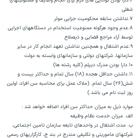
۶.دارا بودن توانایی های لازم برای انجام وظایف و مسئولیتهای
شغلی
۷.نداشتن سابقه محکومیت جزایی موثر
۸.عدم وجود هرگونه ممنوعیت استخدام در دستگاههای اجرایی
توسط آراء مراجع قضایی و ذیصلاح
۹.عدم اشتغال و همچنین نداشتن تعهد انجام کار در سایر
سازمانها، شرکتهای دولتی و سازمانهای وابسته به دولت
۱۰.دارا بودن مدرک دیپلم (کلیه رشته ها)
۱۱.داشتن حداقل هجده (۱۸) سال تمام و حداکثر بیست و
شش(۲۶) سال تمام. (ملاک عمل برای محاسبه سن افراد، اولین
روز ثبت نام می باشد.)
موارد ذیل به میزان حداکثر سن افراد اضافه خواهد شد :
الف. میزان خدمت نظام وظیفه
ب. مدت اشتغال در واحدهای تابعه سازمان تامین اجتماعی،
شرکتهای ماموریتی و تکلیفی مندرج در بند ج، کارگزاریهای رسمی