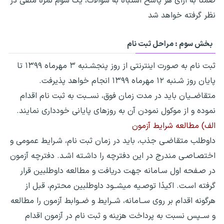
ضمنًا به ازای هر پاسخ اشتباه به سوالات، یک سوم نمره منفی در
نظر گرفته خواهد شد
بخش سوم : مراحل ثبت نام
ثبت نام به صـورت اینترنتی از روز پنجشـنبه ۳ مهرماه ۱۳۹۹ تا
پایان روز شـنبه ۱۲ مهرماه ۱۳۹۹ انجام خواهد پذیرفت.
متقاضــیان باید در مدت زمان فوق، نســبت به ثبت نام اقدام
نموده و از موکول نمودن آن به روزهای پایانی خودداری نمایند.
الف) مطالعه شرایط آزمون
داوطلب متقاضـی جذب، باید در زمان ثبت نام، شـرایط عمومی و
اختصـاصـی مندرج در این دفترچه را داشـته اشـد. دفترچه آزمون
در صـفحه اول سـامانه جهت دریافت و مطالعه داوطلبین قرار
گرفته اسـت. اکیدًا توصـیه میشــود داوطلبین محترم، قبل از
هرگونه اقدام بر روی ســامانه، شــرایط و ضــوابط آزمون را مطالعه
و ســپس نسبت به پرداخت هزینه و ثبت نام در آزمون اقدام