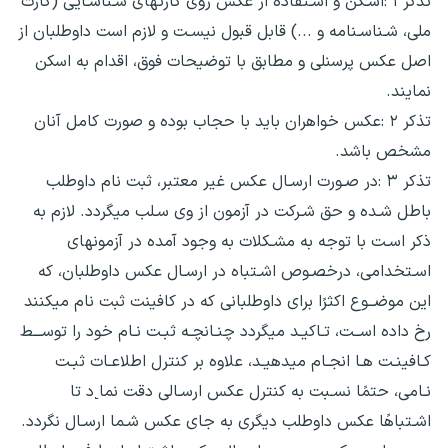
تذکر ۱ :اسـکن و اسـتفاده از عکس روی کارتهای شـناسـایی (کارت
ملی، شـناسـنامه و ...) قابل قبول نیسـت و لازم است داوطلبان از
اصل عکس پرسنلی و مطابق با توضیحات فوق، اقدام به اسکن
نمایند.
تذکر ۲ :عکس خواهران باید با حجاب بوده و صورت کامل آنان
مشخص باشد.
تذکر ۳ :در صـورت ارسـال عکس غیر معتبر، ثبت نام داوطلب
باطل شـده و حق شـرکت در آزمون از وی سـلب میگردد. لازم به
ذکر اسـت با توجه به مشـکلات به وجود آمده در آزمونهای
اسـتخدامی، درخصـوص اشـتباه در ارسـال عکس داوطلبان، که
این موضــوع اکثرًا برای داوطلبانی که در کافینت ثبت نام میکنند
رخ داده اســت، تـاکیـد میگردد چنـانچـه ثبـت نـام خود را توســـط
کـافینـت هـا انجـام میدهیـد، علاوه بر کنترل اطلاعـات ثبـت
نـامی، حتمًا نسـبت به کنترل عکس ارسـالی دقت نما˻د تا
اشـتباهًا عکس داوطلب دیگری به جای عکس شـما ارسـال نگردد.