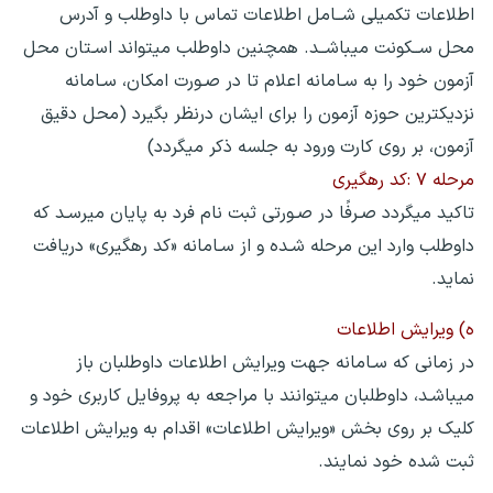
اطلاعات تکمیلی شــامل اطلاعات تماس با داوطلب و آدرس
محل ســکونت میباشــد. همچنین داوطلب میتواند اسـتان محل
آزمون خود را به سـامانه اعلام تا در صـورت امکان، سـامانه
نزدیکترین حوزه آزمون را برای ایشان درنظر بگیرد (محل دقیق
آزمون، بر روی کارت ورود به جلسه ذکر میگردد)
مرحله ۷ :کد رهگیری
تاکید میگردد صـرفًا در صـورتی ثبت نام فرد به پایان میرسـد که
داوطلب وارد این مرحله شـده و از سـامانه «کد رهگیری» دریافت
نماید.
ه) ویرایش اطلاعات
در زمانی که سـامانه جهت ویرایش اطلاعات داوطلبان باز
میباشـد، داوطلبان میتوانند با مراجعه به پروفایل کاربری خود و
کلیک بر روی بخش «ویرایش اطلاعات» اقدام به ویرایش اطلاعات
ثبت شده خود نمایند.