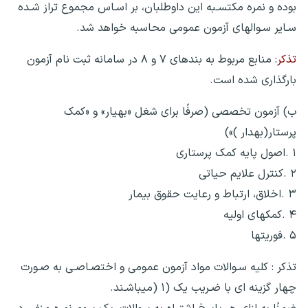
بوده و نمره مکتسـبه این داوطلبان، بر اسـاس مجموع تراز شـده
سـایر سـوالهای آزمون عمومی محاسبه خواهد شد.
تذکر:
منابع مربوط به بندهای ۷ و ۸ در سامانه ثبت نام آزمون
بارگذاری شده است.
ب) آزمون تخصصی (صرفًا برای شغل «بهیار» و «کمک
پرستار(بهدار )»)
۱ .اصول پایه کمک پرستاری
۲ .کنترل علایم حیاتی
۳ .اخلاق، ارتباط و رعایت حقوق بیمار
۴ .کمکهای اولیه
۵ .فوریتها
تذکر : کلیه سـوالات مواد آزمون عمومی و اختصـاصـی به صـورت
چهار گزینه ای با ضـریب یک (۱ (میباشـند.