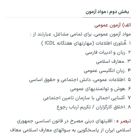
بخش دوم : مواد آزمون
الف) آزمون عمومی
مواد آزمون عمومی، برای تمامی مشاغل، عبارتند از :
۱ .فّناوری اطلاعات (مهارتهای هفتگانه ICDL )
۲ .زبان و ادبیات فارسی
۳ .معارف اسلامی
۴ .زبان انگلیسی عمومی
۵ .اطلاعات عمومی، دانش اجتماعی و حقوق اساسی
۶ .هوش و توانمندیهای عمومی
۷ .آشنایی اجمالی با سازمان تامین اجتماعی
۸ .اخلاق کارگزاران / تکریم ارباب رجوع
تبصـر ه :
اقلیتهای دینی مصـرح در قانون اسـاسـی جمهوری
اسـلامی ایران از پاسـخگویی به سـوالهای معارف اسـلامی معاف