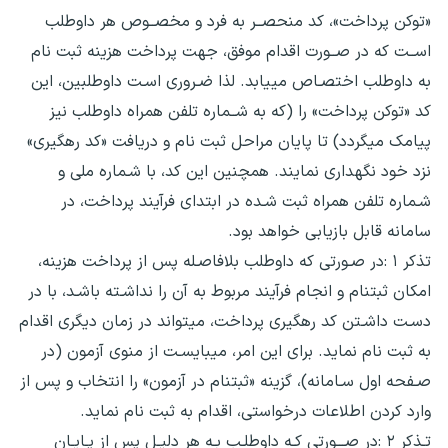
«توکن پرداخت»، کد منحصــر به فرد و مخصــوص هر داوطلب
اســت که در صــورت اقدام موفق، جهت پرداخت هزینه ثبت نام
به داوطلب اختصـاص مییابد. لذا ضـروری اسـت داوطلبین، این
کد «توکن پرداخت» را (که به شــماره تلفن همراه داوطلب نیز
پیامک میگردد) تا پایان مراحل ثبت نام و دریافت «کد رهگیری»
نزد خود نگهداری نمایند. همچنین این کد، با شـماره ملی و
شـماره تلفن همراه ثبت شـده در ابتدای فرآیند پرداخت، در
سامانه قابل بازیابی خواهد بود.
تذکر ۱ :در صـورتی که داوطلب بلافاصـله پس از پرداخت هزینه،
امکان ثبتنام و انجام فرآیند مربوط به آن را نداشـته باشـد، با در
دسـت داشـتن کد رهگیری پرداخت، میتواند در زمان دیگری اقدام
به ثبت نام نماید. برای این امر، میبایسـت از منوی آزمون (در
صـفحه اول سـامانه)، گزینه «ثبتنام در آزمون» را انتخاب و پس از
وارد کردن اطلاعات درخواستی، اقدام به ثبت نام نماید.
تـذکر ۲ :در صـــورتی کـه داوطلـب بـه هر دلیـل پس از پـایـان