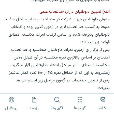
الف) تعیین داوطلبان دارای حدنصاب علمی
معرفی داوطلبان جهت شـرکت در مصـاحبه و سـایر مراحل جذب،
منوط به کسـب حد نصـاب لازم در آزمون کتبی بوده و انتخاب
داوطلبان پذیرفته شده بر اساس ترتیب نمرات مکتسبه، مطابق
قواعد زیر میباشد:
پس از برگزار ی آزمون، نمرات داوطلبان محاسـبه و حد نصـاب
امتحان بر اسـاس بالاترین نمره مکتسـبه در آن شـغل محل
محاسـبه و مبنای سـایر مراحل انتخاب داوطلبان قرار میگیرد.
(مشـروط به این که از حداقل نمره ۲۵ از ۱۰۰ نمره کمتر نباشد)
پس از تعیین حدنصاب در آزمون مراحل زیر انجام خواهد
پذیرفت:
۱ (داوطلبان فاقد حـــد نصاب، از ادامه سایـــر مـــراحل جذب،
حذف و صرفًا کارنامه آزمون کتبی از طریق پروفایل شخصی
خانه
گزینه‌ها
آگهی‌ها
رزومه
پروفایل
جهت اطلاع برای آنها قابل مشاهده خواهد بود.