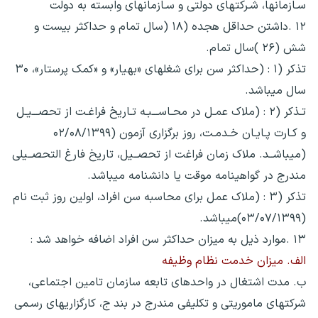
سـازمانها، شـرکتهای دولتی و سـازمانهای وابسته به دولت
۱۲ .داشتن حداقل هجده (۱۸ (سال تمام و حداکثر بیست و
شش (۲۶ )سال تمام.
تذکر (۱ : (حداکثر سن برای شغلهای «بهیار» و «کمک پرستار»، ۳۰
سال میباشد.
تـذکر (۲ : (ملاک عمـل در محـاســـبـه تـاریخ فراغـت از تحصـــیـل
و کـارت پـایـان خـدمـت، روز برگزاری آزمون (۰۲/۰۸/۱۳۹۹
(میباشــد. ملاک زمان فراغت از تحصــیل، تاریخ فارغ التحصــیلی
مندرج در گواهینامه موقت یا دانشنامه میباشد.
تذکر (۳ : (ملاک عمل برای محاسبه سن افراد، اولین روز ثبت نام
(۰۳/۰۷/۱۳۹۹)میباشد.
۱۳ .موارد ذیل به میزان حداکثر سن افراد اضافه خواهد شد :
الف. میزان خدمت نظام وظیفه
ب. مدت اشتغال در واحدهای تابعه سازمان تامین اجتماعی،
شرکتهای ماموریتی و تکلیفی مندرج در بند ج، کارگزاریهای رسـمی