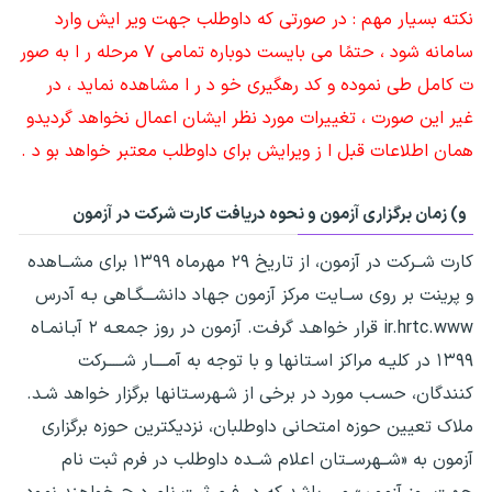
نکته بسیار مهم : در صورتی که داوطلب جهت ویر ایش وارد
سامانه شود ، حتمًا می بایست دوباره تمامی ۷ مرحله ر ا به صور
ت کامل طی نموده و کد رهگیری خو د ر ا مشاهده نماید ، در
غیر این صورت ، تغییرات مورد نظر ایشان اعمال نخواهد گردیدو
همان اطلاعات قبل ا ز ویرایش برای داوطلب معتبر خواهد بو د .
و) زمان برگزاری آزمون و نحوه دریافت کارت شرکت در آزمون
کارت شــرکت در آزمون، از تاریخ ۲۹ مهرماه ۱۳۹۹ برای مشــاهده
و پرینت بر روی ســایت مرکز آزمون جهاد دانشـــگـاهی بـه آدرس
ir.hrtc.www قرار خواهـد گرفـت. آزمون در روز جمعـه ۲ آبـانمـاه
۱۳۹۹ در کلیـه مراکز اسـتانها و با توجه به آمــــار شـــــرکت
کنندگان، حسـب مورد در برخی از شـهرسـتانها برگزار خواهد شـد.
ملاک تعیین حوزه امتحانی داوطلبان، نزدیکترین حوزه برگزاری
آزمون به «شــهرســتان اعلام شــده داوطلب در فرم ثبت نام