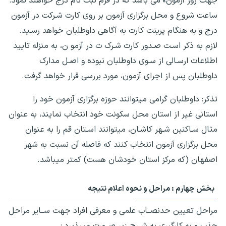
جهت روز آزمون» می باشد که در فرم ثبت نام درج خواهند نمود.
ساعت شروع و محل برگزاری آزمون بر روی کارت شـرکت در آزمون
درج و به هنگام پرینت کارت به آگاهی داوطلبان خواهد رسـید.
لازم به ذکر اسـت صـدور کارت شـرک ت در آزمو ن، به منزله تایید
اطلاعات ارسـالی از سـوی داوطلبان نبوده و اصـل مدارک
داوطلبان پس از اجرای آزمون، مورد بررسی قرار خواهد گرفت.
تذکر: داوطلبان گرامی میتوانند حوزه برگزاری آزمون خود را
استانی غیر از استان محل سکونت خود انتخاب نمایند، به عنوان
مثال سـاکنین شـهر کاشـان، میتوانند اسـتان قم را به عنوان
محل برگزاری آزمون انتخاب کنند که فاصله آن نسبت به شهر
اصفهان (که مرکز استان خودشان هست) کمتر میباشد.
بخش چهارم : مراحل و نحوه اعلام نتیجه
مراحل تعیین حدنصــاب علمی و معرفی افراد جهت ســایر مراحل
جذب و به کارگیری به شــرح زیر صــورت میپذیرد :