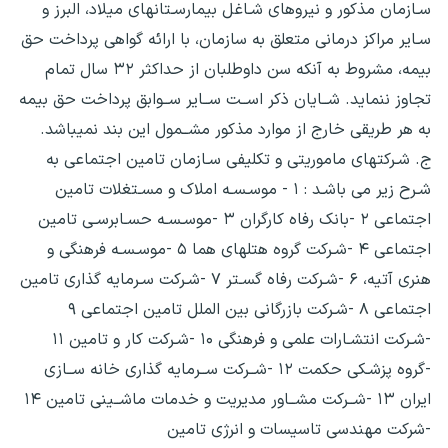
سـازمان مذکور و نیروهای شـاغل بیمارسـتانهای میلاد، البرز و
سـایر مراکز درمانی متعلق به سازمان، با ارائه گواهی پرداخت حق
بیمه، مشروط به آنکه سن داوطلبان از حداکثر ۳۲ سال تمام
تجاوز ننماید. شــایان ذکر اســت ســایر ســوابق پرداخت حق بیمه
به هر طریقی خارج از موارد مذکور مشــمول این بند نمیباشد.
ج. شـرکتهای ماموریتی و تکلیفی سـازمان تامین اجتماعی به
شـرح زیر می باشـد : ۱ - موسـسـه املاک و مسـتغلات تامین
اجتماعی ۲ -بانک رفاه کارگران ۳ -موسـسـه حسـابرسـی تامین
اجتماعی ۴ -شـرکت گروه هتلهای هما ۵ -موسـسـه فرهنگی و
هنری آتیه، ۶ -شـرکت رفاه گسـتر ۷ -شـرکت سـرمایه گذاری تامین
اجتماعی ۸ -شـرکت بازرگانی بین الملل تامین اجتماعی ۹
-شـرکت انتشـارات علمی و فرهنگی ۱۰ -شـرکت کار و تامین ۱۱
-گروه پزشـکی حکمت ۱۲ -شــرکت ســرمایه گذاری خانه ســازی
ایران ۱۳ -شــرکت مشــاور مدیریت و خدمات ماشــینی تامین ۱۴
-شرکت مهندسی تاسیسات و انرژی تامین