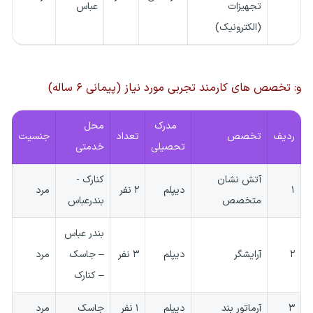
تجهیزات
عباس
(الکترونیک)
و: تخصص های کارمند تجربی مورد نیاز (پیمانی ۶ ساله)
مدرک
محل
ردیف
تخصص
تعداد
جنسیت
تحصیلی
خدمتی
آتش نشان
کنارک -
۱
دیپلم
۲ نفر
مرد
متخصص
بندرعباس
بندر عباس
۲
آرایشگر
دیپلم
۳ نفر
– جاسک
مرد
– کنارک
۳
آرماتور بند
دیپلم
۱ نفر
جاسک
مرد