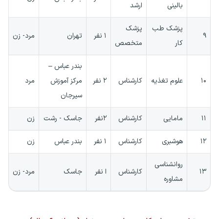
بالینی
ارشد
پزشک طب
پزشک
۹
۱ نفر
تهران
مرد- زن
کار
متخصص
بندر عباس –
۱۰
علوم تغذیه
کارشناس
۲ نفر
مرکز آموزش
مرد
سیرجان
۱۱
مامایی
کارشناس
۲نفر
جاسک - رشت
زن
۱۲
هوشبری
کارشناس
۱ نفر
بندر عباس
زن
روانشناسی
۱۳
کارشناس
ا نفر
جاسک
مرد- زن
مشاوره