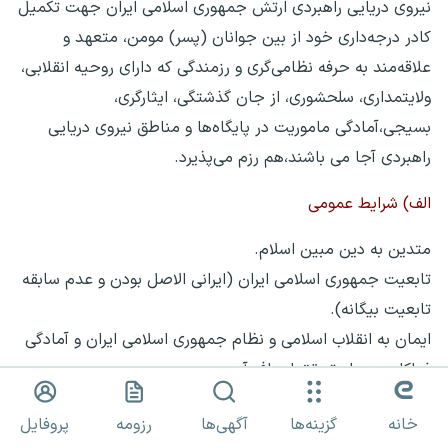
نیروی دریایی راهبردی ارتش جمهوری اسلامی ایران جهت تکمیل
کادر درجه‌داری خود از بین جوانان (پسر) مومن، متعهد و
علاقه‌مند به حرفه نظامی‌گری و رزمندگی که دارای روحیه انقلابی،
ولایتمداری، سلحشوری، از جان گذشتگی، ایثارگری،
بسیجی،آمادگی ماموریت در پایگاه‌ها و مناطق نیروی دریایی
راهبردی آجا می باشند،هم رزم می‌پذیرد.
الف) شرایط عمومی
متدین به دین مبین اسلام.
تابعیت جمهوری اسلامی ایران (ایرانی الاصل بودن و عدم سابقه
تابعیت بیگانه).
ایمان به انقلاب اسلامی و نظام جمهوری اسلامی ایران و آمادگی
فداکاری در راه تحقق اهداف آن.
اعتقاد و التزام عملی به ولایت مطلقه فقیه.
خانه
گزینه‌ها
آگهی‌ها
رزومه
پروفایل
فقدان محکومیت موثر کیفری و محکومیت ناشی از اقدام علیه