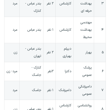
۳
بهداشت
کارشناس
۲ نفر
بندر عباس -
مرد
حرفه ای
کنارک
مهندسی
۴
بهداشت
کارشناس
۱ نفر
بندر عباس
مرد
محیط
دیپلم
بندر عباس -
۵
بهیار
۲ نفر
زن
بهیاری
تهران
پزشک
کنارک -
۶
دکترا
۲نفر
مرد- زن
عمومی
جاسک
دامپزشکی
۷
دامپزشک
۱ نفر
جاسک
مرد
عمومی
روانشناسی
کارشناس
۸
۱ نفر
بندر عباس
زن