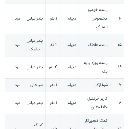
راننده خودرو
۱۴
مخصوص
دیپلم
۱ نفر
بندر عباس
مرد
لیفتراک
بندر عباس
۱۵
راننده غلطک
دیپلم
۲ نفر
مرد
- جاسک
راننده ویژه پایه
۱۶
دیپلم
۴ نفر
بندر عباس
مرد
یک
۱۷
شوفاژکار
دیپلم
۱ نفر
سیرجان
مرد
کاربر جرثقیل
۱۸
دیپلم
۱ نفر
بندر عباس
مرد
۲۰تا ۳۰تن
کمک تعمیرکار
کنارک –