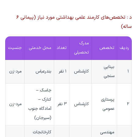
د : تخصص‌های کارمند علمی بهداشتی مورد نیاز (پیمانی ۶
ساله)
مدرک
ردیف
تخصص
تعداد
محل خدمتی
جنسیت
تحصیلی
بینایی
۱
کارشناس
۱ نفر
بندرعباس
مرد-زن
سنجی
جاسک –
پرستاری
کنارک –
۲
کارشناس
۳ نفر
مرد-زن
عمومی
آمادگاه جنوب
(سیرجان)
مهندسی
کارخانجات