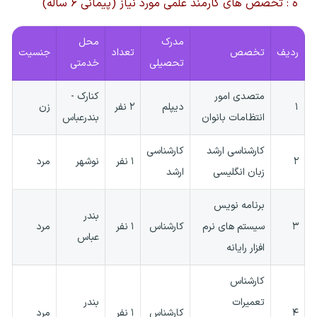
ه : تخصص های کارمند علمی مورد نیاز (پیمانی ۶ ساله)
مدرک
محل
ردیف
تخصص
تعداد
جنسیت
تحصیلی
خدمتی
متصدی امور
کنارک -
۱
دیپلم
۲ نفر
زن
انتظامات بانوان
بندرعباس
کارشناسی ارشد
کارشناسی
۲
۱ نفر
نوشهر
مرد
زبان انگلیسی
ارشد
برنامه نویس
بندر
۳
سیستم های نرم
کارشناس
۱ نفر
مرد
عباس
افزار رایانه
کارشناس
تعمیرات
بندر
۴
کارشناس
۱ نفر
مرد