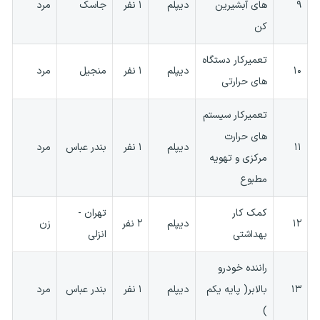
۹
های آبشیرین
دیپلم
۱ نفر
جاسک
مرد
کن
تعمیرکار دستگاه
۱۰
دیپلم
۱ نفر
منجیل
مرد
های حرارتی
تعمیرکار سیستم
های حرارت
۱۱
دیپلم
۱ نفر
بندر عباس
مرد
مرکزی و تهویه
مطبوع
کمک کار
تهران -
۱۲
دیپلم
۲ نفر
زن
بهداشتی
انزلی
راننده خودرو
۱۳
بالابر( پایه یکم
دیپلم
۱ نفر
بندر عباس
مرد
)