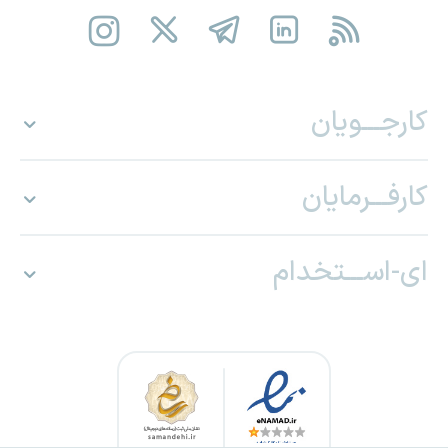
کارجـــویان
کارفـــرمایان
ای-اســـتخدام