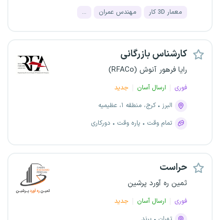
معمار 3D کار
مهندس عمران
...
کارشناس بازرگانی
رایا فرهور آنوش (RFACo)
فوری
ارسال آسان
جدید
البرز
کرج، منطقه ۱، عظیمیه
تمام وقت
پاره وقت
دورکاری
حراست
ثمین ره آورد پرشین
فوری
ارسال آسان
جدید
تهران
پرند