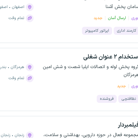
امان پخش آشنا
اصفهان
اصفهان، 
وری
ارسال آسان
جدید
تمام وقت
کارمند اداری
اپراتور کامپیوتر
تخدام ۲ عنوان شغلی
روه پخش لوله و اتصالات ایلیا شصت و شش امین
هرمزگان
بندر
رمزگان
تمام وقت
وری
جدید
نظافتچی
فروشنده
یلمبردار
جموعه فعال در حوزه دارویی، بهداشتی و سلامت،
زنجان
زنجان