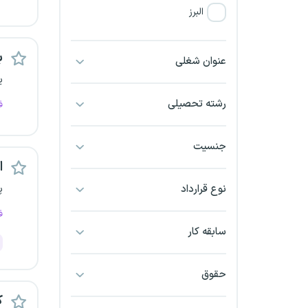
البرز
فارس
ب
عنوان شغلی
ی
آذربایجان شرقی
رشته تحصیلی
ف
آذربایجان غربی
جنسیت
اراک
اس
اردبیل
نوع قرارداد
پ
ف
ارومیه
سابقه کار
اهواز
حقوق
ایلام
ک