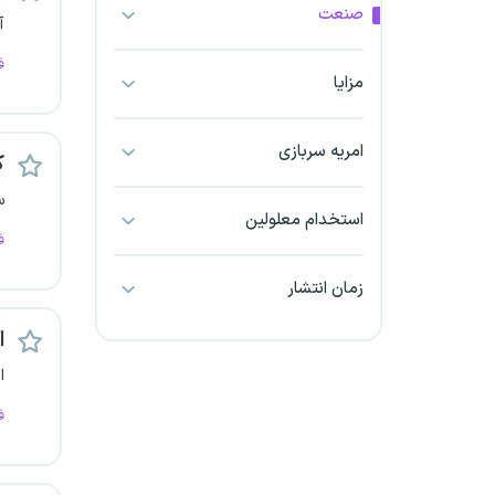
صنعت
بجنورد
آ
ف
بندرعباس
مزایا
بوشهر
امریه سربازی
ک
بیرجند
س
استخدام معلولین
ف
تبریز
زمان انتشار
خراسان جنوبی
ا
خراسان شمالی
ا
خرم آباد
ف
خوزستان