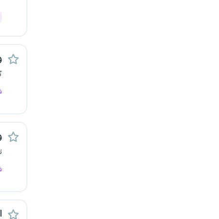
قزوین
قم
و
لرستان
گ
مازندران
ف
مرکزی
مشهد
و
ت
هرمزگان
ف
همدان
چهارمحال و بختیاری
اس