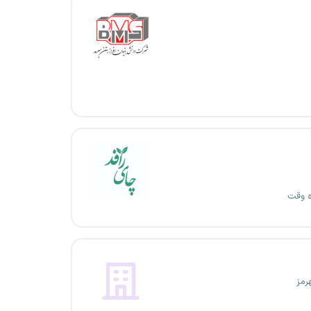
ه وقت
رمز