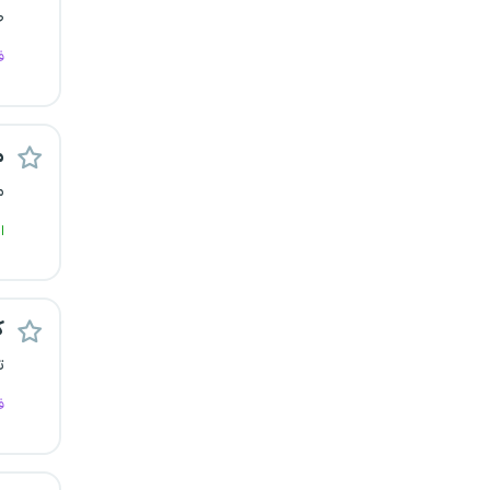
ص
یزد
ف
خارج از کشور
م
م
ا
ک
ت
ف