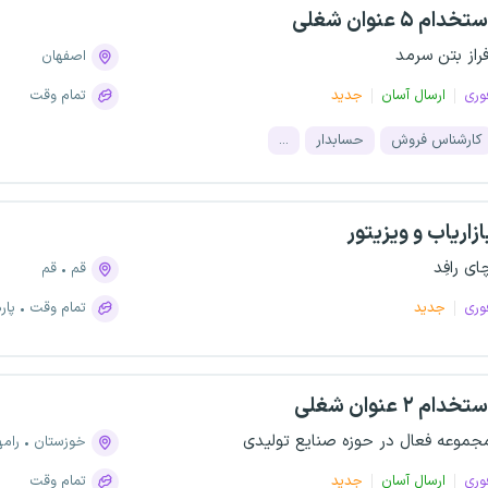
تخدام ۵ عنوان شغلی
فراز بتن سرمد
اصفهان
وری
ارسال آسان
جدید
تمام وقت
کارشناس فروش
حسابدار
...
ازاریاب و ویزیتور
ای رافِد
قم
قم
وری
جدید
تمام وقت
پار
تخدام ۲ عنوان شغلی
جموعه فعال در حوزه صنایع تولیدی
خوزستان
رامه
وری
ارسال آسان
جدید
تمام وقت