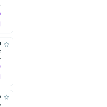
س
کرج
ف
کردستان
کرمان
کرمانشاه
اس
گ
کهگیلویه و بویراحمد
ه
گرگان
ف
گلستان
گیلان
ف
یاسوج
م