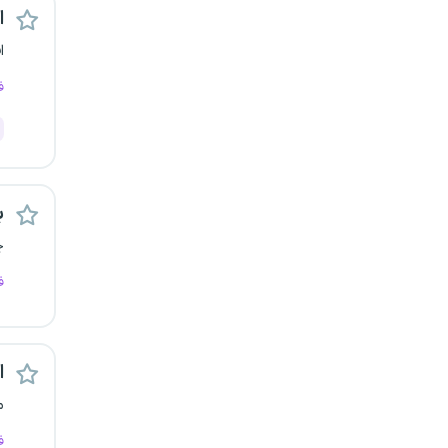
اس
رشت
ا
زاهدان
ف
زنجان
ساری
ب
سمنان
چ
سنندج
ف
سیستان و بلوچستان
اس
شهرکرد
م
شیراز
ف