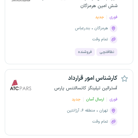
شش امین هرمزگان
فوری
جدید
هرمزگان
بندرعباس
تمام وقت
نظافتچی
فروشنده
کارشناس امور قرارداد
آسترالین تیلینگز کانسالتنس پارس
فوری
ارسال آسان
جدید
تهران
منطقه ۶، آرژانتین
تمام وقت