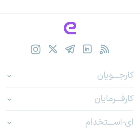
کارجـــویان
کارفـــرمایان
ای-اســـتخدام