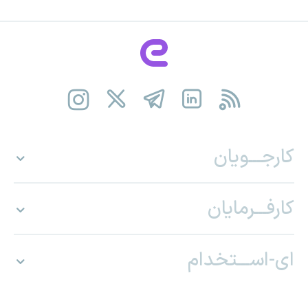
کارجـــویان
کارفـــرمایان
ای-اســـتخدام