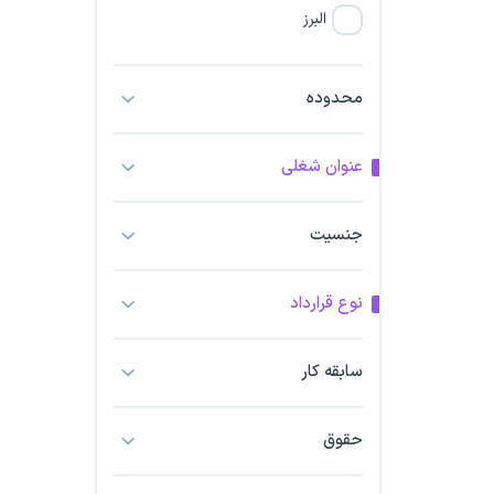
البرز
فارس
محدوده
آذربایجان شرقی
عنوان شغلی
آذربایجان غربی
جنسیت
اراک
اردبیل
نوع قرارداد
ارومیه
سابقه کار
اهواز
حقوق
ایلام