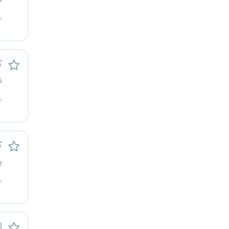
یزد
م
خارج از کشور
ک
ن
م
ک
ی
م
ا