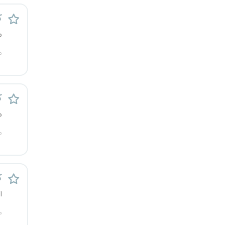
قزوین
ک
م
قم
م
لرستان
مازندران
ک
مرکزی
م
م
مشهد
هرمزگان
ک
همدان
ا
چهارمحال و بختیاری
م