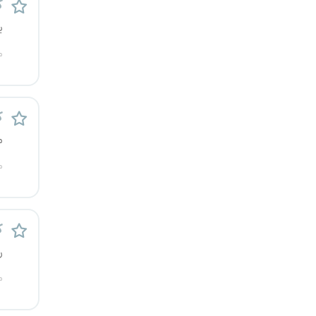
ک
رشت
ی
زاهدان
م
زنجان
ک
ساری
م
سمنان
م
سنندج
سیستان و بلوچستان
ک
ر
شهرکرد
م
شیراز