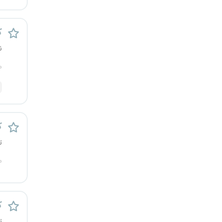
کرج
ک
کردستان
ن
کرمان
م
کرمانشاه
کهگیلویه و بویراحمد
ک
گرگان
ت
گلستان
م
گیلان
ک
یاسوج
ت