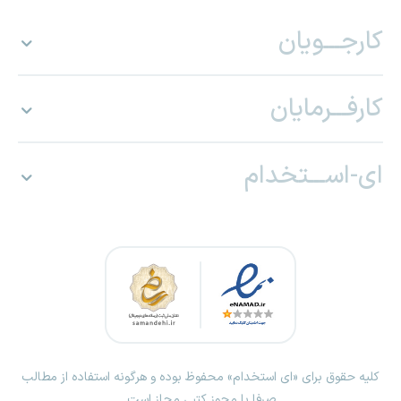
کارجـــویان
کارفـــرمایان
ای-اســـتخدام
کلیه حقوق برای «ای استخدام» محفوظ بوده و هرگونه استفاده از مطالب
صرفا با مجوز کتبی مجاز است.