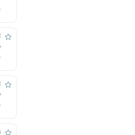
یزد
م
خارج از کشور
ک
ی
م
ک
م
م
ن