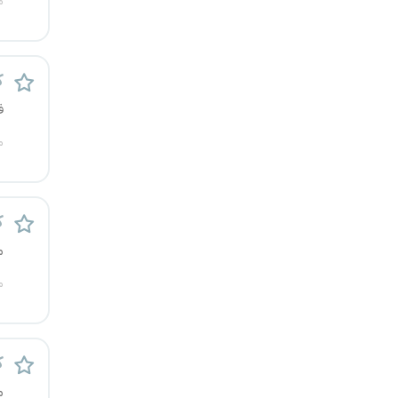
م
کرج
کردستان
ک
ف
کرمان
م
کرمانشاه
کهگیلویه و بویراحمد
ک
گرگان
م
م
گلستان
گیلان
ک
یاسوج
م