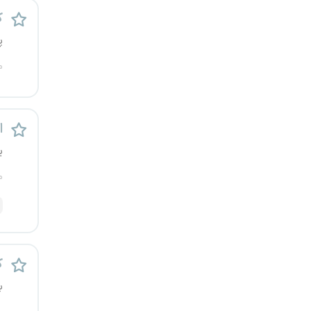
قزوین
ک
پ
قم
م
لرستان
مازندران
اس
ی
مرکزی
م
مشهد
هرمزگان
همدان
ک
ب
چهارمحال و بختیاری