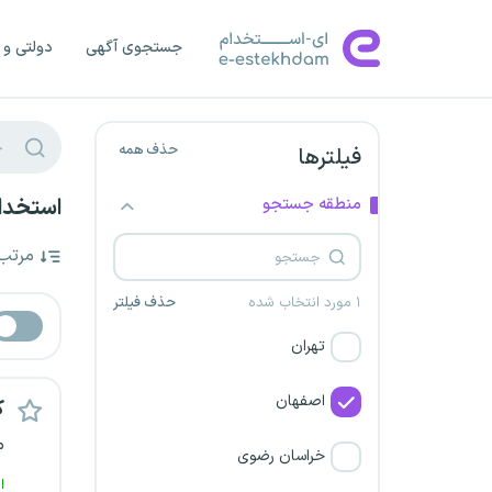
جستجوی آگهی
دولتی و 
حذف همه
فیلترها
منطقه جستجو
استخدام
مرتب
۱ مورد انتخاب شده
حذف فیلتر
تهران
اصفهان
ک
م
خراسان رضوی
ا