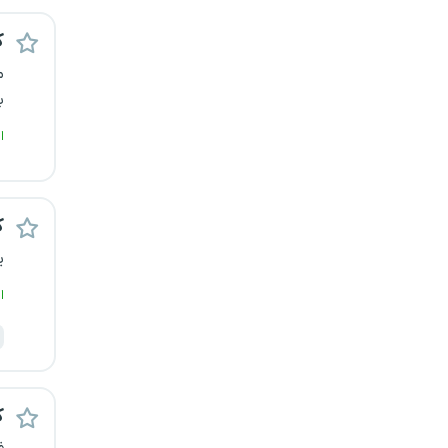
کرج
ک
م
کردستان
ب
کرمان
ا
کرمانشاه
ک
کهگیلویه و بویراحمد
ی
گرگان
ا
گلستان
گیلان
ک
یاسوج