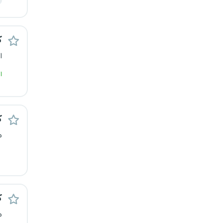
رشت
زاهدان
ک
ا
زنجان
ا
ساری
سمنان
ک
سنندج
م
سیستان و بلوچستان
شهرکرد
ک
شیراز
م