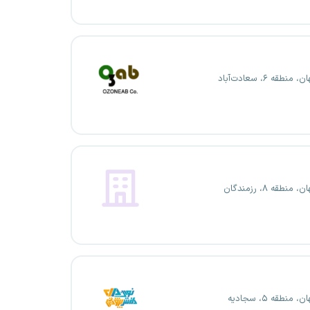
منطقه ۶، سعادت‌آباد
منطقه ۸، رزمندگان
 منطقه ۵، سجادیه