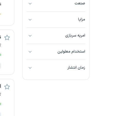
صنعت
ف
بجنورد
ج
بندرعباس
مزایا
بوشهر
امریه سربازی
ن
بیرجند
گ
استخدام معلولین
ا
تبریز
زمان انتشار
خراسان جنوبی
خراسان شمالی
اس
گ
خرم آباد
ا
خوزستان