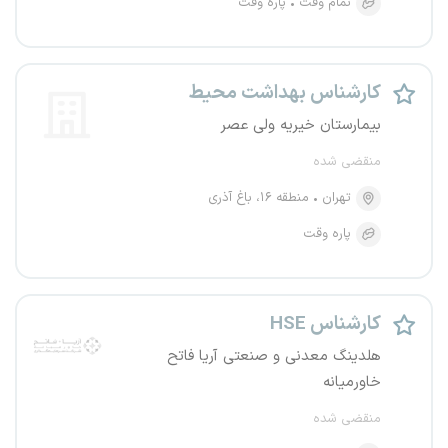
تمام وقت
پاره وقت
کارشناس بهداشت محیط
بیمارستان خیریه ولی عصر
منقضی شده
تهران
منطقه ۱۶، باغ آذری
پاره وقت
کارشناس HSE
هلدینگ معدنی و صنعتی آریا فاتح
خاورمیانه
منقضی شده