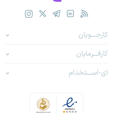
کارجـــویان
کارفـــرمایان
ای-اســـتخدام