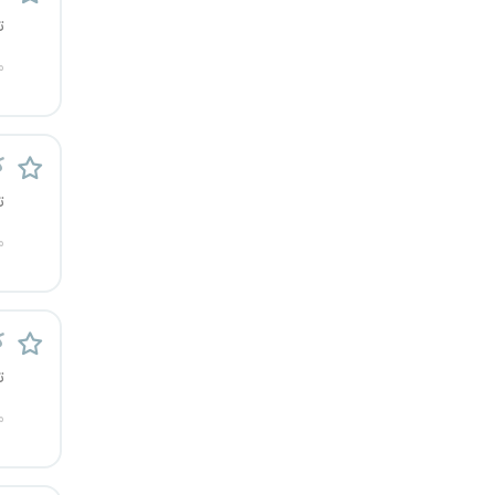
ت
یزد
م
خارج از کشور
ک
ت
م
ک
ت
م