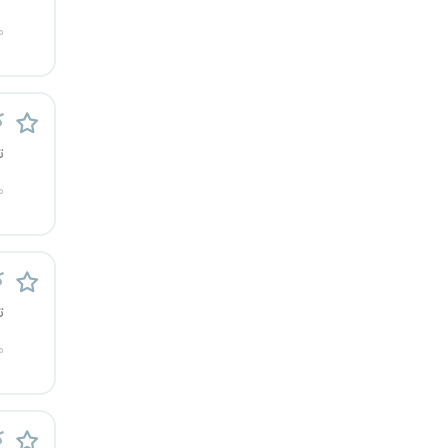
کرج
م
کردستان
ک
کرمان
ت
کرمانشاه
م
کهگیلویه و بویراحمد
گرگان
ک
ت
گلستان
م
گیلان
یاسوج
ک