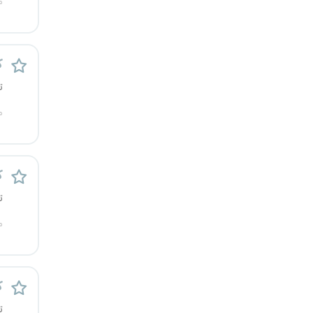
م
قزوین
قم
ک
لرستان
ت
م
مازندران
مرکزی
ک
مشهد
ت
م
هرمزگان
همدان
ک
چهارمحال و بختیاری
ت