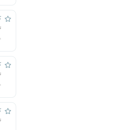
رشت
ک
زاهدان
ت
زنجان
م
ساری
ک
سمنان
ت
سنندج
م
سیستان و بلوچستان
شهرکرد
ک
ت
شیراز