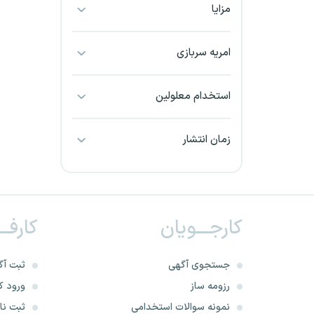
مزایا
بجنورد
بندرعباس
امریه سربازی
بوشهر
استخدام معلولین
بیرجند
زمان انتشار
تبریز
خراسان جنوبی
کارجـــویان
کارفــ
خراسان شمالی
خرم آباد
جستجوی آگهی
ثبت آگ
رزومه ساز
ورود کا
خوزستان
نمونه سوالات استخدامی
ثبت نام