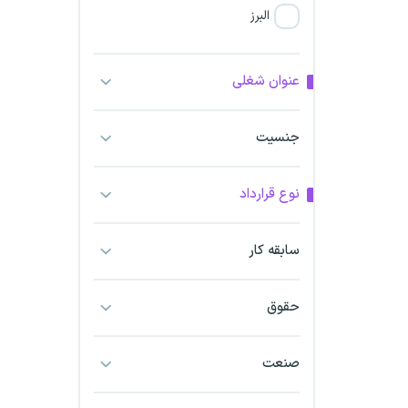
البرز
فارس
عنوان شغلی
آذربایجان شرقی
جنسیت
آذربایجان غربی
نوع قرارداد
اراک
اردبیل
سابقه کار
ارومیه
حقوق
اهواز
صنعت
ایلام