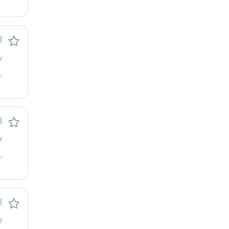
قزوین
قم
ا
ر
لرستان
م
مازندران
مرکزی
ا
ب
مشهد
م
هرمزگان
همدان
اس
چهارمحال و بختیاری
ب