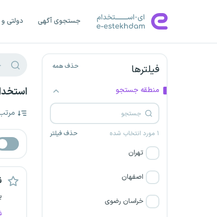
جستجوی آگهی
دولتی و 
حذف همه
فیلترها
منطقه جستجو
استخدا
مرتب
۱ مورد انتخاب شده
حذف فیلتر
تهران
اصفهان
ن
ی
خراسان رضوی
ف