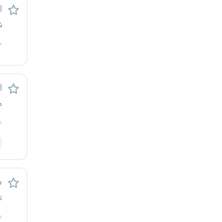
ا
رشت
ش
زاهدان
م
زنجان
ساری
ا
م
سمنان
م
سنندج
سیستان و بلوچستان
م
شهرکرد
ت
شیراز
م