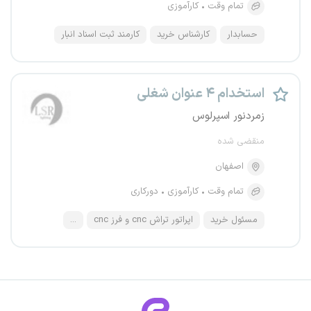
تمام وقت
کارآموزی
حسابدار
کارشناس خرید
کارمند ثبت اسناد انبار
استخدام ۴ عنوان شغلی
زمردنور اسپرلوس
منقضی شده
اصفهان
تمام وقت
کارآموزی
دورکاری
مسئول خرید
اپراتور تراش cnc و فرز cnc
...