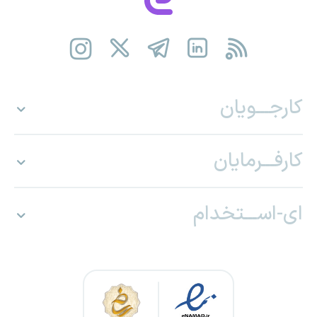
کارجـــویان
کارفـــرمایان
ای-اســـتخدام