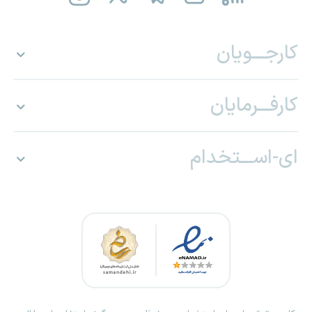
کارجـــویان
کارفـــرمایان
ای-اســـتخدام