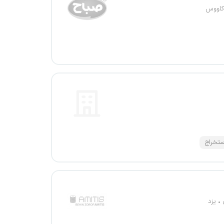
کاووس
تخراج
یزد