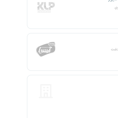
وی
دشت