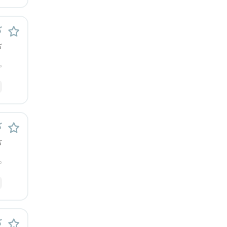
یزد
ک
خارج از کشور
ک
م
ک
ک
م
ک