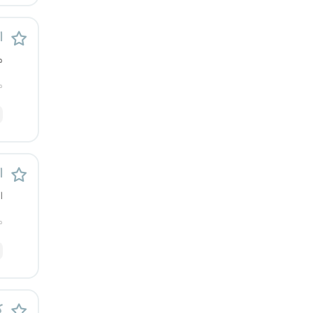
قزوین
اس
قم
م
لرستان
م
مازندران
مرکزی
اس
مشهد
ا
م
هرمزگان
همدان
چهارمحال و بختیاری
ک