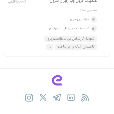
هلدینگ گرین وب (ایران سرور)
منقضی شده
خراسان رضوی
تمام وقت
پروژه‌ای
دورکاری
&nbsp;کارشناس برنامه&zwnj;ریزی
کارشناس شبکه و زیر ساخت
...