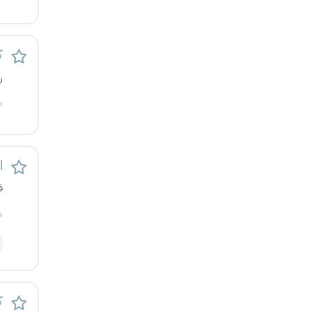
یزد
ک
خارج از کشور
ر
م
اس
ف
م
ک