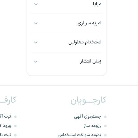
مزایا
بجنورد
بندرعباس
امریه سربازی
بوشهر
استخدام معلولین
بیرجند
زمان انتشار
تبریز
خراسان جنوبی
کارجـــویان
کارفــ
خراسان شمالی
خرم آباد
جستجوی آگهی
ثبت آگ
رزومه ساز
ورود کا
خوزستان
نمونه سوالات استخدامی
ثبت نام