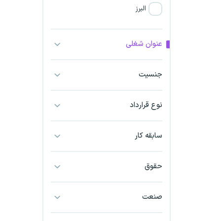
البرز
فارس
عنوان شغلی
آذربایجان شرقی
جنسیت
آذربایجان غربی
نوع قرارداد
اراک
اردبیل
سابقه کار
ارومیه
حقوق
اهواز
صنعت
ایلام