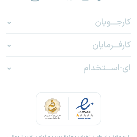
کارجـــویان
کارفـــرمایان
ای-اســـتخدام
کلیه حقوق برای «ای استخدام» محفوظ بوده و هرگونه استفاده از مطالب