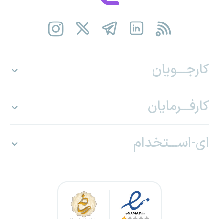
کارجـــویان
کارفـــرمایان
ای-اســـتخدام