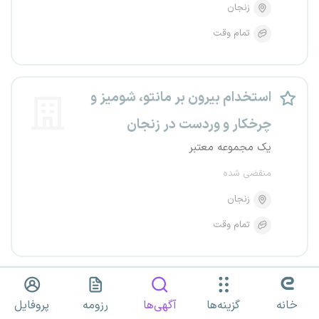
زنجان
تمام وقت
استخدام بیرون بر مانتو، شومیز و
چرخکار و وردست در زنجان
یک مجموعه معتبر
منقضی شده
زنجان
تمام وقت
استخدام تعدادی چرخکار راسته
خانه
گزینه‌ها
آگهی‌ها
رزومه
پروفایل
دوز و سردوزکار در زنجان