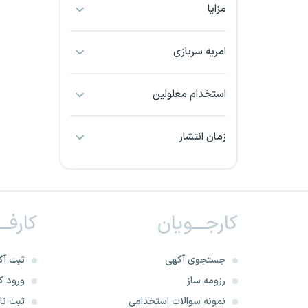
مزایا
بجنورد
بندرعباس
امریه سربازی
بوشهر
استخدام معلولین
بیرجند
زمان انتشار
تبریز
خراسان جنوبی
کارجـــویان
کارفــ
خراسان شمالی
خرم آباد
جستجوی آگهی
ثبت آگ
رزومه ساز
ورود کا
خوزستان
نمونه سوالات استخدامی
ثبت نام