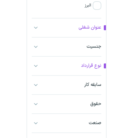
البرز
فارس
عنوان شغلی
آذربایجان شرقی
جنسیت
آذربایجان غربی
نوع قرارداد
اراک
اردبیل
سابقه کار
ارومیه
حقوق
اهواز
صنعت
ایلام