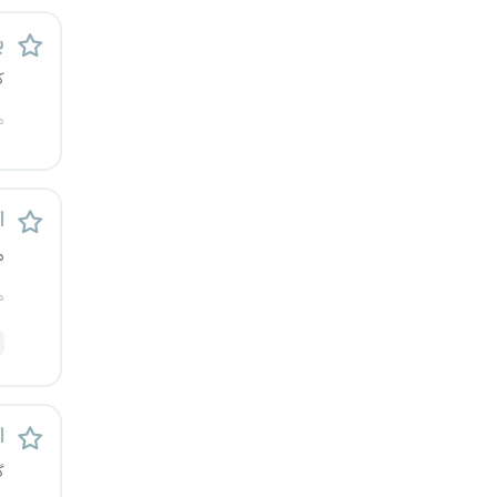
یزد
پ
ک
خارج از کشور
م
اس
م
م
اس
گ