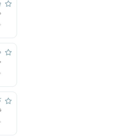
پ
کرج
م
کردستان
م
کرمان
م
کرمانشاه
ص
کهگیلویه و بویراحمد
م
گرگان
گلستان
ک
ف
گیلان
م
یاسوج