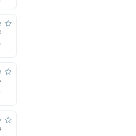
رشت
زاهدان
پ
گ
زنجان
م
ساری
سمنان
پ
ظ
سنندج
م
سیستان و بلوچستان
شهرکرد
پ
شیراز
ف