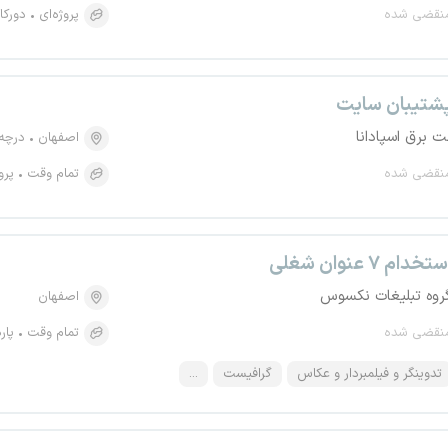
نقضی شده
پروژه‌ای
دورکا
شتیبان سایت
ت برق اسپادانا
اصفهان
درچه
نقضی شده
تمام وقت
پرو
تخدام ۷ عنوان شغلی
روه تبلیغات نکسوس
اصفهان
نقضی شده
تمام وقت
پار
تدوینگر و فیلمبردار و عکاس
گرافیست
...