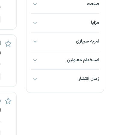
صنعت
بجنورد
م
بندرعباس
مزایا
بوشهر
امریه سربازی
ا
بیرجند
آ
استخدام معلولین
م
تبریز
زمان انتشار
خراسان جنوبی
خراسان شمالی
پ
آ
خرم آباد
م
خوزستان