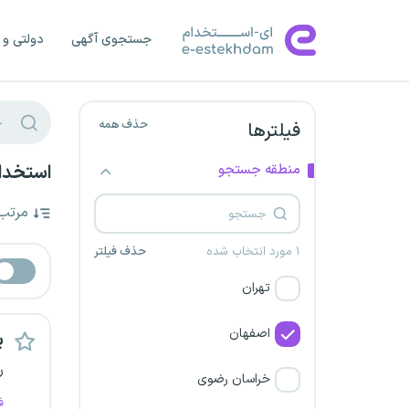
جستجوی آگهی
دولتی و 
حذف همه
فیلترها
منطقه جستجو
استخدام
مرتب
۱ مورد انتخاب شده
حذف فیلتر
تهران
اصفهان
پ
ر
خراسان رضوی
ف