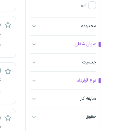
البرز
فارس
پ
محدوده
ه
آذربایجان شرقی
عنوان شغلی
م
آذربایجان غربی
جنسیت
اراک
ا
اردبیل
نوع قرارداد
گ
م
ارومیه
سابقه کار
اهواز
حقوق
پ
ایلام
م