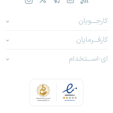
کارجـــویان
کارفـــرمایان
ای-اســـتخدام