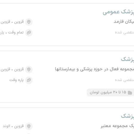
زشک عمومی
یکان فارمد
قزوین
قزوین
نقضی شده
تمام وقت
پار
زشک
جموعه فعال در حوزه پزشکی و بیمارستانها
قزوین
قزوین
نقضی شده
پاره وقت
۱۵ تا ۲۰ میلیون تومان
زشک
ک مجموعه معتبر
قزوین
الوند