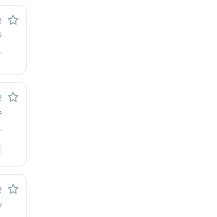
یزد
پ
ن
خارج از کشور
م
پ
م
م
پ
ی