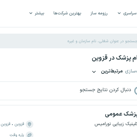
سراسری
رزومه ساز
بهترین شرکت‌ها
بیشتر
م پزشک در قزوین
‌سازی
مرتبط‌ترین
دنبال کردن نتایج جستجو
زشک عمومی
لینیک زیبایی نورامیس
قزوین
قزوین
پاره وقت