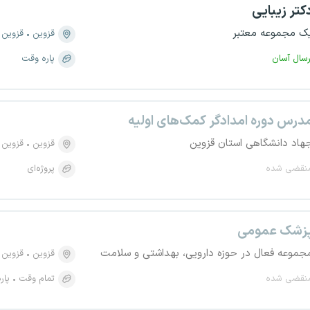
کتر زیبایی
ک مجموعه معتبر
قزوین
قزوین
رسال آسان
پاره وقت
درس دوره امدادگر کمک‌های اولیه
هاد دانشگاهی استان قزوین
قزوین
قزوین
نقضی شده
پروژه‌ای
زشک عمومی
جموعه فعال در حوزه دارویی، بهداشتی و سلامت
قزوین
قزوین
نقضی شده
تمام وقت
پار