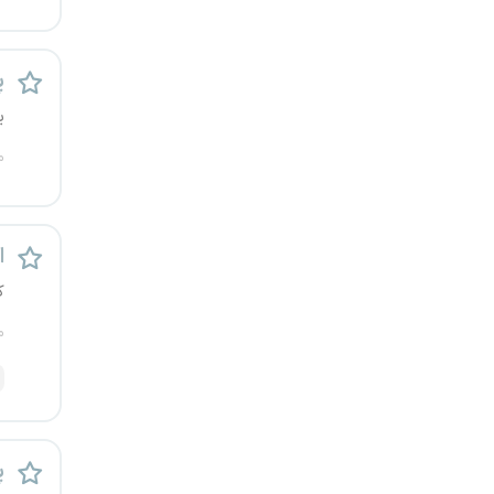
قزوین
پ
قم
ی
لرستان
م
مازندران
مرکزی
اس
ک
مشهد
م
هرمزگان
همدان
چهارمحال و بختیاری
پ