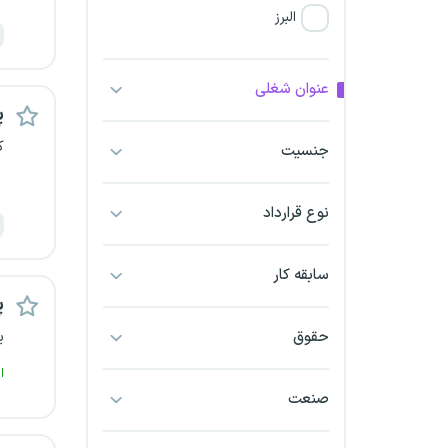
البرز
فارس
عنوان شغلی
پ
آذربایجان شرقی
ک
جنسیت
آذربایجان غربی
نوع قرارداد
اراک
اردبیل
سابقه کار
پ
ارومیه
حقوق
ی
اهواز
ا
صنعت
ایلام