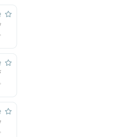
رشت
پ
زاهدان
ی
م
زنجان
ساری
پ
سمنان
ک
سنندج
م
سیستان و بلوچستان
پ
شهرکرد
ی
شیراز
م