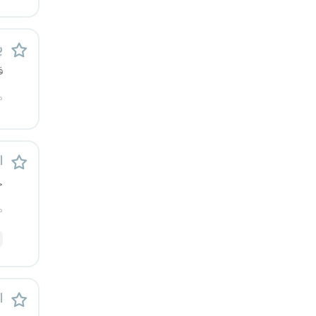
یزد
پ
خارج از کشور
ف
م
اس
خ
م
اس