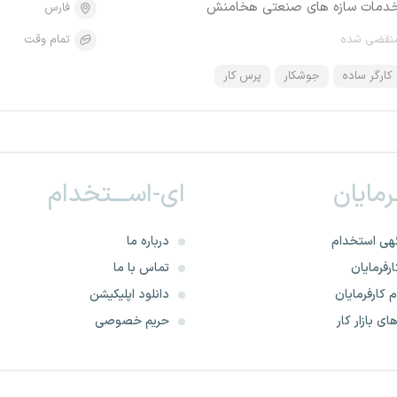
دمات سازه های صنعتی هخامنش
فارس
نقضی شده
تمام وقت
کارگر ساده
جوشکار
پرس کار
ـرمایان
ای-اســـتخدام
هی استخدام
درباره ما
رفرمایان
تماس با ما
 کارفرمایان
دانلود اپلیکیشن
ای بازار کار
حریم خصوصی