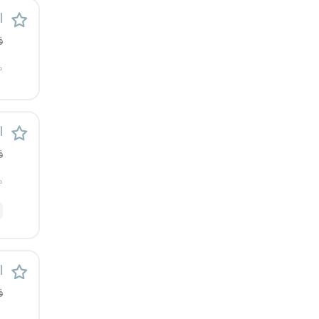
قزوین
ا
ف
قم
م
لرستان
مازندران
اس
ف
مرکزی
م
مشهد
هرمزگان
همدان
اس
ف
چهارمحال و بختیاری