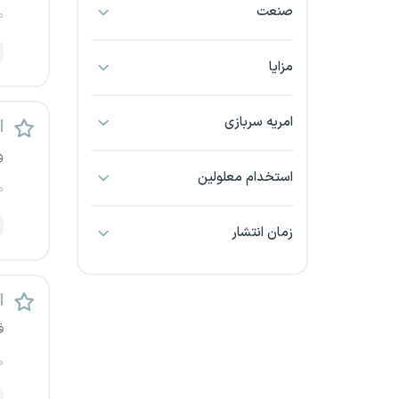
صنعت
م
بجنورد
بندرعباس
مزایا
بوشهر
امریه سربازی
اس
بیرجند
و
استخدام معلولین
م
تبریز
زمان انتشار
خراسان جنوبی
خراسان شمالی
اس
خرم آباد
ف
م
خوزستان