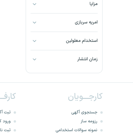
مزایا
بجنورد
بندرعباس
امریه سربازی
بوشهر
استخدام معلولین
بیرجند
زمان انتشار
تبریز
خراسان جنوبی
کارجـــویان
کارفــ
خراسان شمالی
خرم آباد
جستجوی آگهی
ثبت آگ
رزومه ساز
ورود کا
خوزستان
نمونه سوالات استخدامی
ثبت نام