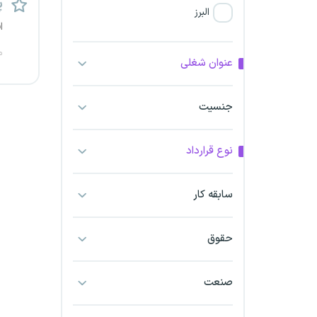
پ
البرز
ا
فارس
م
عنوان شغلی
آذربایجان شرقی
جنسیت
آذربایجان غربی
نوع قرارداد
اراک
اردبیل
سابقه کار
ارومیه
حقوق
اهواز
صنعت
ایلام