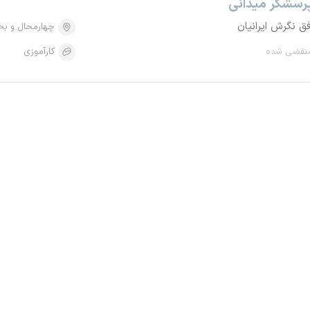
رسشگر میدانی
فق نگرش ایرانیان
چهارمحال و بخ
نقضی شده
کارآموزی