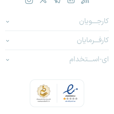
کارجـــویان
کارفـــرمایان
ای-اســـتخدام