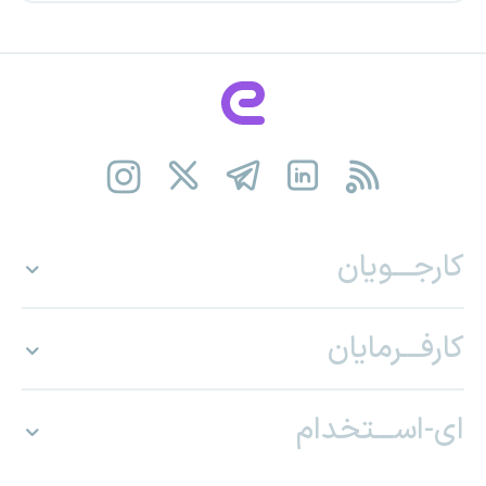
کارجـــویان
کارفـــرمایان
ای-اســـتخدام