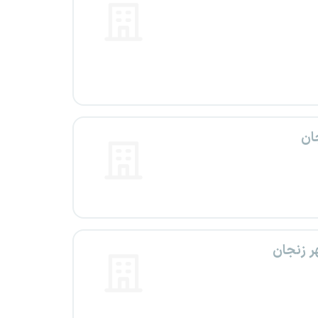
ان
ر زنجان