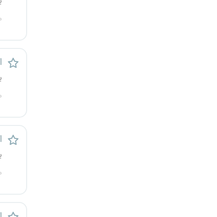
ی
قزوین
م
قم
لرستان
ا
ی
مازندران
م
مرکزی
مشهد
ا
ی
هرمزگان
م
همدان
چهارمحال و بختیاری
اس