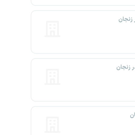
 زنجان
ر زنجان
ن