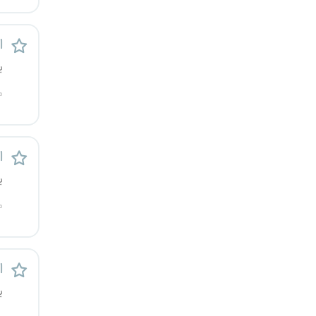
یزد
ا
خارج از کشور
ی
م
ا
ی
م
ا
ی