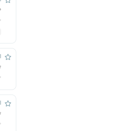
کرج
م
م
کردستان
کرمان
کرمانشاه
ا
کهگیلویه و بویراحمد
ی
م
گرگان
گلستان
ا
گیلان
ی
م
یاسوج