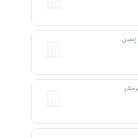
 زنجان
رسکار