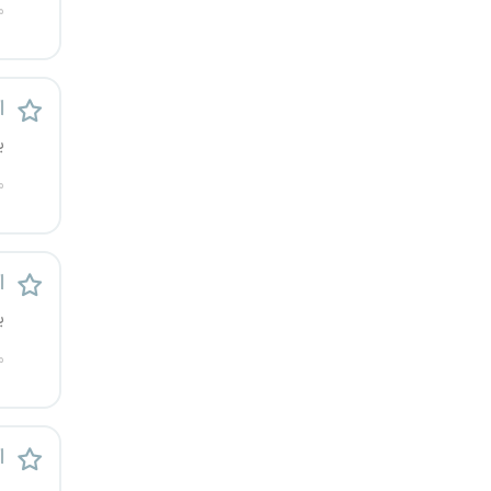
م
رشت
زاهدان
ا
زنجان
ی
م
ساری
سمنان
استخ
سنندج
ی
سیستان و بلوچستان
م
شهرکرد
ا
شیراز