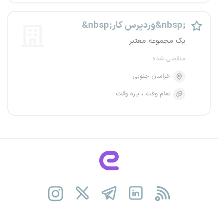
&nbsp;وردپرس کار&nbsp;
یک مجموعه معتبر
منقضی شده
خراسان جنوبی
تمام وقت
پاره وقت