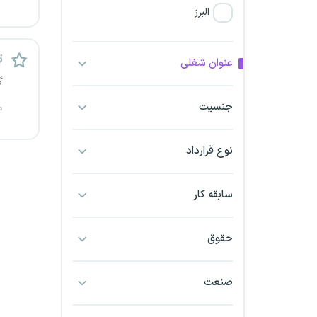
البرز
فارس
ت
عنوان شغلی
گ
آذربایجان شرقی
جنسیت
م
آذربایجان غربی
نوع قرارداد
اراک
اردبیل
سابقه کار
ارومیه
حقوق
اهواز
صنعت
ایلام