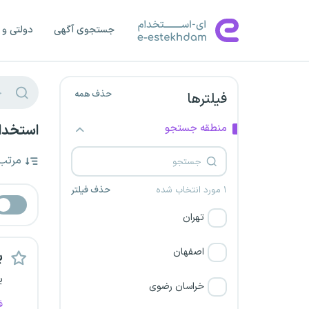
جستجوی آگهی
دولتی و 
حذف همه
فیلترها
منطقه جستجو
استخدام
مرتب
۱ مورد انتخاب شده
حذف فیلتر
تهران
اصفهان
ب
ی
خراسان رضوی
ف