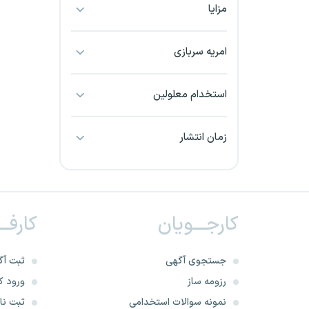
مزایا
بجنورد
بندرعباس
امریه سربازی
بوشهر
استخدام معلولین
بیرجند
زمان انتشار
تبریز
خراسان جنوبی
کارجـــویان
کارفــ
خراسان شمالی
خرم آباد
جستجوی آگهی
ثبت آگ
رزومه ساز
ورود کا
خوزستان
نمونه سوالات استخدامی
ثبت نام