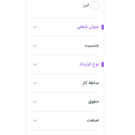
البرز
فارس
عنوان شغلی
آذربایجان شرقی
جنسیت
آذربایجان غربی
نوع قرارداد
اراک
اردبیل
سابقه کار
ارومیه
حقوق
اهواز
صنعت
ایلام