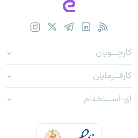
کارجـــویان
کارفـــرمایان
ای-اســـتخدام