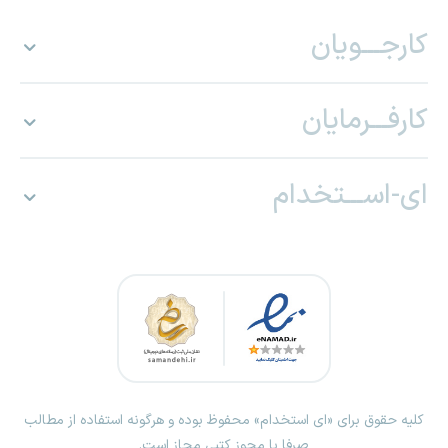
کارجـــویان
کارفـــرمایان
ای-اســـتخدام
کلیه حقوق برای «ای استخدام» محفوظ بوده و هرگونه استفاده از مطالب
صرفا با مجوز کتبی مجاز است.