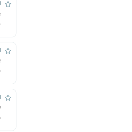
ا
رشت
ی
زاهدان
م
زنجان
ا
ساری
ی
سمنان
م
سنندج
سیستان و بلوچستان
ا
ی
شهرکرد
م
شیراز