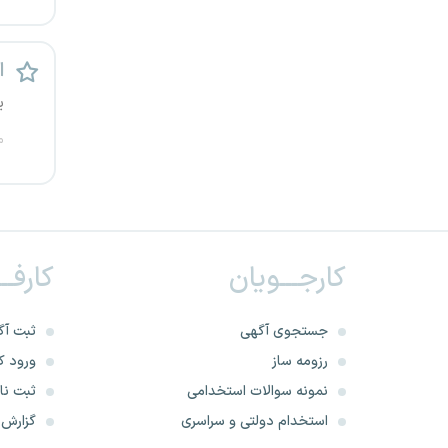
کرج
ا
کردستان
ی
کرمان
م
کرمانشاه
کهگیلویه و بویراحمد
کارجـــویان
کارفــ
گرگان
گلستان
جستجوی آگهی
ثبت آگ
رزومه ساز
ورود کا
گیلان
نمونه سوالات استخدامی
ثبت نام
استخدام دولتی و سراسری
گزارش‌ه
یاسوج