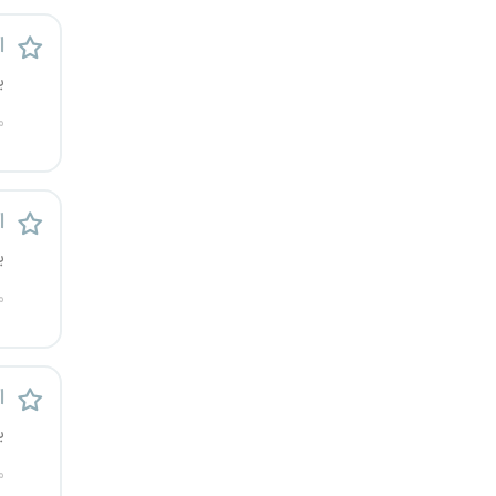
قزوین
ا
قم
ی
م
لرستان
مازندران
ا
مرکزی
ی
م
مشهد
هرمزگان
ا
همدان
ی
چهارمحال و بختیاری
م