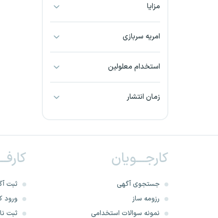
مزایا
بجنورد
بندرعباس
امریه سربازی
بوشهر
استخدام معلولین
بیرجند
زمان انتشار
تبریز
خراسان جنوبی
کارجـــویان
کارفــ
خراسان شمالی
خرم آباد
جستجوی آگهی
ثبت آگ
رزومه ساز
ورود کا
خوزستان
نمونه سوالات استخدامی
ثبت نام