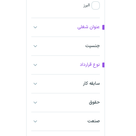
البرز
فارس
عنوان شغلی
آذربایجان شرقی
جنسیت
آذربایجان غربی
نوع قرارداد
اراک
اردبیل
سابقه کار
ارومیه
حقوق
اهواز
صنعت
ایلام