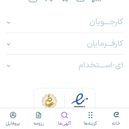
کارجـــویان
کارفـــرمایان
ای-اســـتخدام
خانه
گزینه‌ها
آگهی‌ها
رزومه
پروفایل