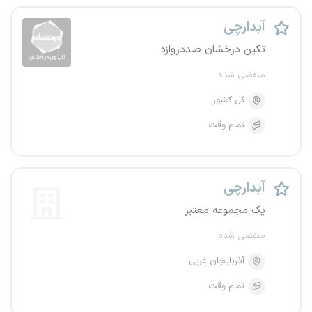
آبدارچی
تکین درخشان صددروازه
منقضی شده
کل کشور
تمام وقت
آبدارچی
یک مجموعه معتبر
منقضی شده
آذربایجان غربی
تمام وقت