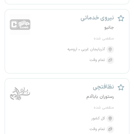
نیروی خدماتی
جانبو
منقضی شده
آذربایجان غربی
ارومیه
تمام وقت
نظافتچی
رستوران باباآدم
منقضی شده
کل کشور
تمام وقت