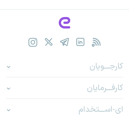
کارجـــویان
کارفـــرمایان
ای-اســـتخدام