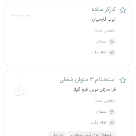
کارگر ساده
کوپ فارسیان
منقضی شده
سمنان
تمام وقت
استخدام ۳ عنوان شغلی
فرا سازان نوین فرو آلیاژ
منقضی شده
سمنان
تمام وقت
نقشه&zwnj; کش صنعتی
جوشکار