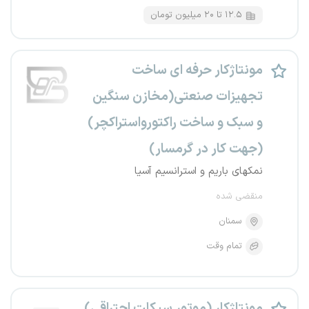
۱۲.۵ تا ۲۰ میلیون تومان
مونتاژکار حرفه ای ساخت
تجهیزات صنعتی(مخازن سنگین
و سبک و ساخت راکتورواستراکچر)
(جهت کار در گرمسار)
نمکهای باریم و استرانسیم آسیا
منقضی شده
سمنان
تمام وقت
مونتاژکار (موتور سیکلت احتراقی)