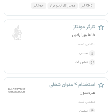
CNC کار
مونتاژ کار تابلو برق
جوشکار
کارگر مونتاژ
طاها ویرا رادین
منقضی شده
سمنان
تمام وقت
استخدام ۴ عنوان شغلی
هاردستون
منقضی شده
سمنان