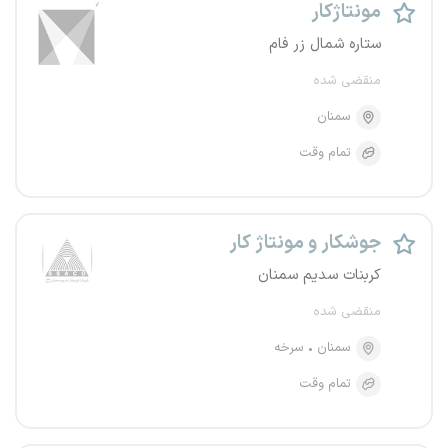
مونتاژکار
ستاره شمال زر فام
منقضی شده
سمنان
تمام وقت
جوشکار و مونتاژ کار
کربنات سدیم سمنان
منقضی شده
سمنان
سرخه
تمام وقت