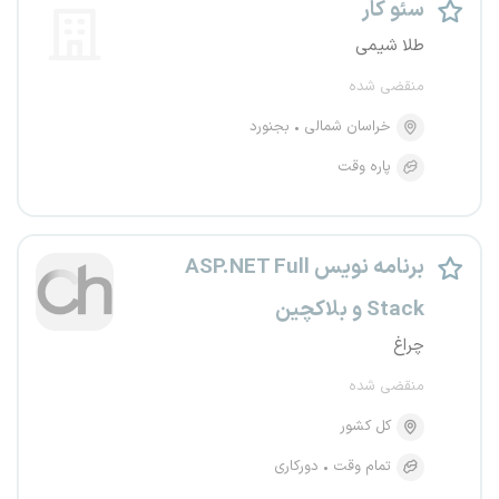
سئو کار
طلا شیمی
منقضی شده
خراسان شمالی
بجنورد
پاره وقت
برنامه نویس ASP.NET Full
Stack و بلاکچین
چراغ
منقضی شده
کل کشور
تمام وقت
دورکاری