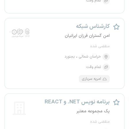
تمام وقت
کارشناس شبکه
امن گستران فرزان ایرانیان
منقضی شده
خراسان شمالی
بجنورد
تمام وقت
امریه سربازی
برنامه نویس NET. و REACT
یک مجموعه معتبر
منقضی شده