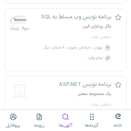
برنامه نویس وب مسلط به SQL
نگار پردازان البرز
منقضی شده
تهران
خراسان رضوی
۷ استان دیگر
تمام وقت
برنامه نویس ASP.NET
یک مجموعه معتبر
منقضی شده
خراسان شمالی
خانه
گزینه‌ها
آگهی‌ها
رزومه
پروفایل
تمام وقت
دورکاری