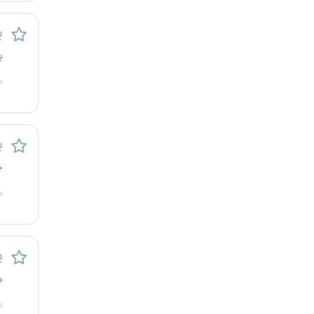
قزوین
ب
قم
ی
م
لرستان
مازندران
ب
مرکزی
چ
مشهد
م
هرمزگان
پ
همدان
ه
چهارمحال و بختیاری
م