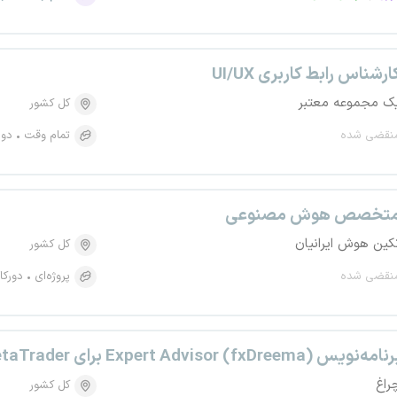
ارشناس رابط کاربری UI/UX
ک مجموعه معتبر
کل کشور
نقضی شده
تمام وقت
دور
تخصص هوش مصنوعی
کین هوش ایرانیان
کل کشور
نقضی شده
پروژه‌ای
دورکا
امه‌نویس Expert Advisor (fxDreema) برای MetaTrader
راغ
کل کشور