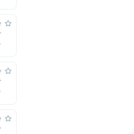
کرج
ب
کردستان
چ
کرمان
م
کرمانشاه
کهگیلویه و بویراحمد
بر
چ
گرگان
م
گلستان
گیلان
بر
یاسوج
چ