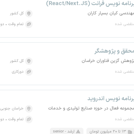
رنامه نویس فرانت (React/Next.JS)
هندسی کیان بسپار کاران
کل کشور
نقضی شده
تمام وقت
دور
حقق و پژوهشگر
ژوهش گزین فناوران خراسان
کل کشور
نقضی شده
دورکاری
رنامه نویس اندروید
جموعه فعال در حوزه صنایع تولیدی و خدمات
خراسان جنوبی
نقضی شده
تمام وقت
دور
۱۳ تا ۲۰ میلیون تومان
senior - ارشد