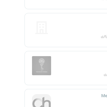
کاری
ری