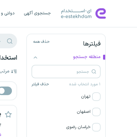
جستجوی آگهی
دولتی و 
حذف همه
فیلترها
منطقه جستجو
استخدا
مرتب
۱ مورد انتخاب شده
حذف فیلتر
تهران
اصفهان
ب
ی
خراسان رضوی
ف