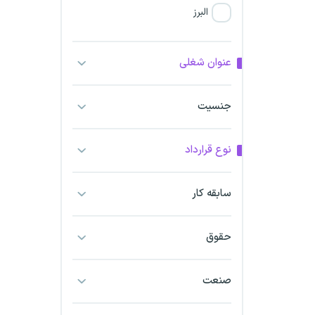
البرز
فارس
عنوان شغلی
آذربایجان شرقی
جنسیت
آذربایجان غربی
نوع قرارداد
اراک
اردبیل
سابقه کار
ارومیه
حقوق
اهواز
صنعت
ایلام