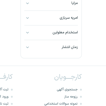
مزایا
بجنورد
بندرعباس
امریه سربازی
بوشهر
استخدام معلولین
بیرجند
زمان انتشار
تبریز
خراسان جنوبی
کارجـــویان
کارفــ
خراسان شمالی
خرم آباد
جستجوی آگهی
ثبت آگ
رزومه ساز
ورود کا
خوزستان
نمونه سوالات استخدامی
ثبت نام