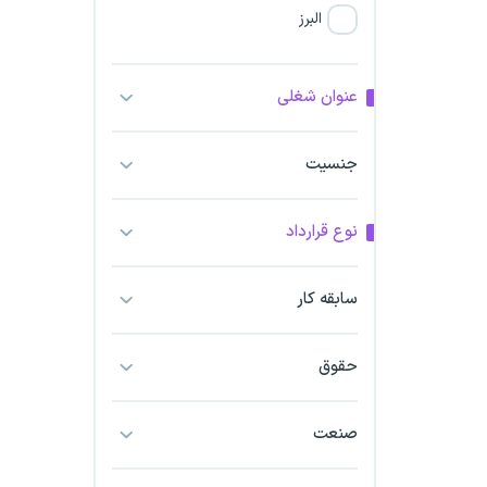
البرز
فارس
عنوان شغلی
آذربایجان شرقی
جنسیت
آذربایجان غربی
نوع قرارداد
اراک
اردبیل
سابقه کار
ارومیه
حقوق
اهواز
صنعت
ایلام