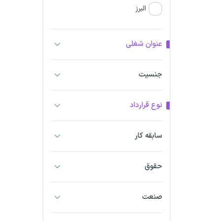
البرز
فارس
عنوان شغلی
آذربایجان شرقی
جنسیت
آذربایجان غربی
نوع قرارداد
اراک
اردبیل
سابقه کار
ارومیه
حقوق
اهواز
صنعت
ایلام