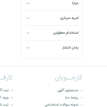
مزایا
بجنورد
بندرعباس
امریه سربازی
بوشهر
استخدام معلولین
بیرجند
زمان انتشار
تبریز
خراسان جنوبی
کارجـــویان
کارفــ
خراسان شمالی
خرم آباد
جستجوی آگهی
ثبت آگ
رزومه ساز
ورود کا
خوزستان
نمونه سوالات استخدامی
ثبت نام